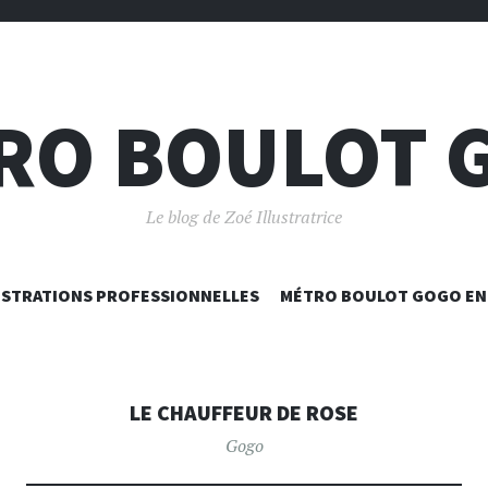
RO BOULOT 
Le blog de Zoé Illustratrice
ALLER
USTRATIONS PROFESSIONNELLES
MÉTRO BOULOT GOGO EN 
AU
CONTENU
PRINCIPAL
LE CHAUFFEUR DE ROSE
Gogo