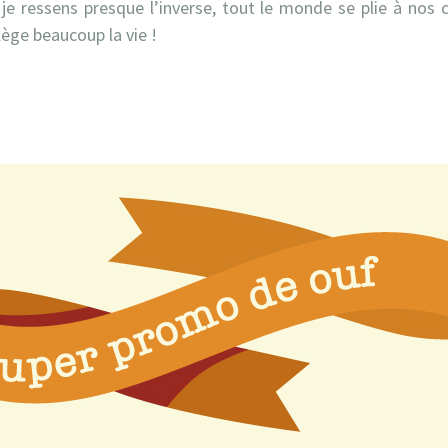
 je ressens presque l’inverse, tout le monde se plie à nos
llège beaucoup la vie !
rest