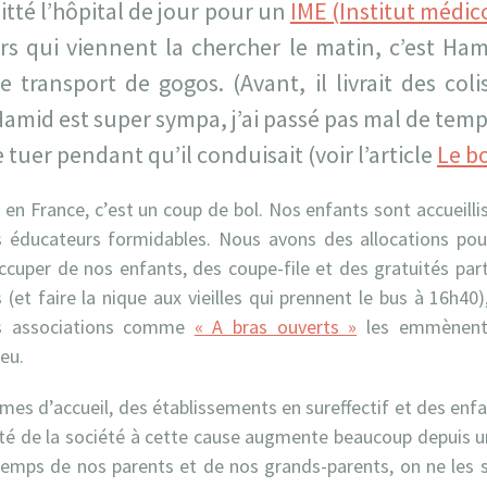
tté l’hôpital de jour pour un
IME (Institut médic
s qui viennent la chercher le matin, c’est Hami
 transport de gogos. (Avant, il livrait des colis
 Hamid est super sympa, j’ai passé pas mal de te
 tuer pendant qu’il conduisait (voir l’article
Le b
en France, c’est un coup de bol. Nos enfants sont accueilli
s éducateurs formidables. Nous avons des allocations p
occuper de nos enfants, des coupe-file et des gratuités pa
 (et faire la nique aux vieilles qui prennent le bus à 16h40)
es associations comme
« A bras ouverts »
les emmènent
eu.
lèmes d’accueil, des établissements en sureffectif et des enf
lité de la société à cette cause augmente beaucoup depuis u
mps de nos parents et de nos grands-parents, on ne les so