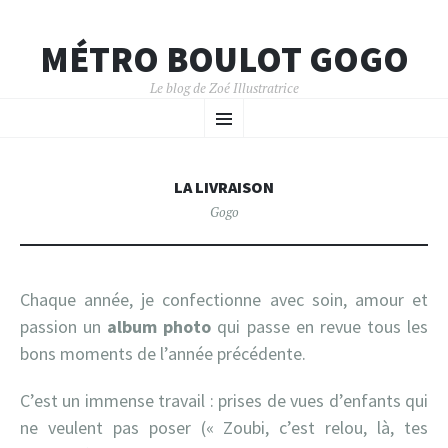
MÉTRO BOULOT GOGO
Le blog de Zoé Illustratrice
ALLER
MENU
AU
CONTENU
PRINCIPAL
LA LIVRAISON
Gogo
Chaque année, je confectionne avec soin, amour et
passion un
album photo
qui passe en revue tous les
bons moments de l’année précédente.
C’est un immense travail : prises de vues d’enfants qui
ne veulent pas poser (« Zoubi, c’est relou, là, tes