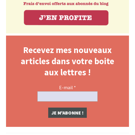
Recevez mes nouveaux
articles dans votre boite
aux lettres !
E-mail
*