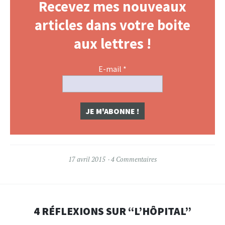
Recevez mes nouveaux
articles dans votre boite
aux lettres !
E-mail
*
17 avril 2015
4 Commentaires
4 RÉFLEXIONS SUR “
L’HÔPITAL
”