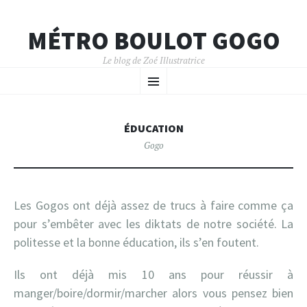
MÉTRO BOULOT GOGO
Le blog de Zoé Illustratrice
ALLER
MENU
AU
CONTENU
PRINCIPAL
ÉDUCATION
Gogo
Les Gogos ont déjà assez de trucs à faire comme ça
pour s’embêter avec les diktats de notre société. La
politesse et la bonne éducation, ils s’en foutent.
Ils ont déjà mis 10 ans pour réussir à
manger/boire/dormir/marcher alors vous pensez bien