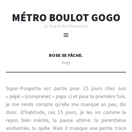
MÉTRO BOULOT GOGO
Le blog de Zoé Illustratrice
ALLER
MENU
AU
CONTENU
PRINCIPAL
ROSE SE FÂCHE.
Gogo
Super-Poupette est partie pour 15 jours chez son
« pépé » (comprenez « papa ») et pour la première fois,
je me rends compte qu’elle me manque un peu, dis
donc. D’habitude, ces 15 jours, je les vis comme le
repos bien mérité, la pause ultime, la parenthèse
enchantée, la quille. Mais il manque une petite trace