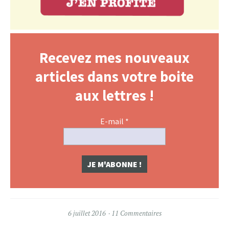
Recevez mes nouveaux
articles dans votre boite
aux lettres !
E-mail
*
6 juillet 2016
11 Commentaires