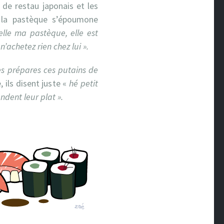
 de restau japonais et les
 la pastèque s’époumone
belle ma pastèque, elle est
’achetez rien chez lui ».
es prépares ces putains de
, ils disent juste «
hé petit
ndent leur plat ».