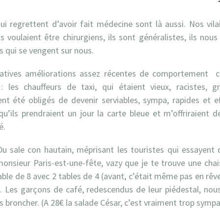
i regrettent d’avoir fait médecine sont là aussi. Nos vila
s voulaient être chirurgiens, ils sont généralistes, ils nou
s qui se vengent sur nous.
atives améliorations assez récentes de comportement ch
: les chauffeurs de taxi, qui étaient vieux, racistes,
t été obligés de devenir serviables, sympa, rapides et eff
qu’ils prendraient un jour la carte bleue et m’offriraient 
é.
 Du sale con hautain, méprisant les touristes qui essayent
monsieur Paris-est-une-fête, vazy que je te trouve une cha
ble de 8 avec 2 tables de 4 (avant, c’était même pas en rêv
ts. Les garçons de café, redescendus de leur piédestal, no
ns broncher. (A 28€ la salade César, c’est vraiment trop sympa