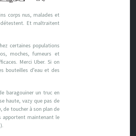
ins corps nus, malades et
s détestent. Et maltraitent
ez certaines populations
 gros, moches, fumeurs et
icaces. Merci Uber. Si on
des bouteilles d’eau et des
 de baragouiner un truc en
ise haute, vazy que pas de
e, de toucher à son plan de
us apportent maintenant le
).