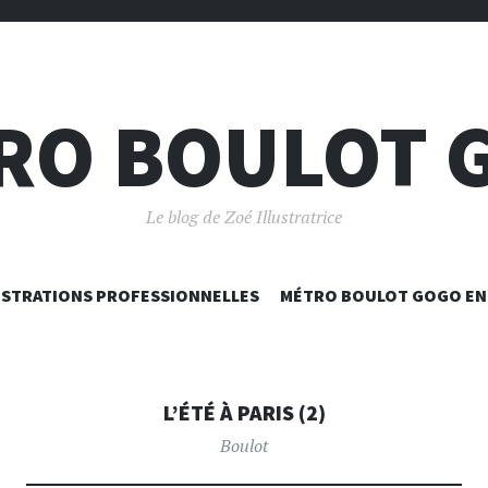
RO BOULOT 
Le blog de Zoé Illustratrice
ALLER
USTRATIONS PROFESSIONNELLES
MÉTRO BOULOT GOGO EN 
AU
CONTENU
PRINCIPAL
L’ÉTÉ À PARIS (2)
Boulot